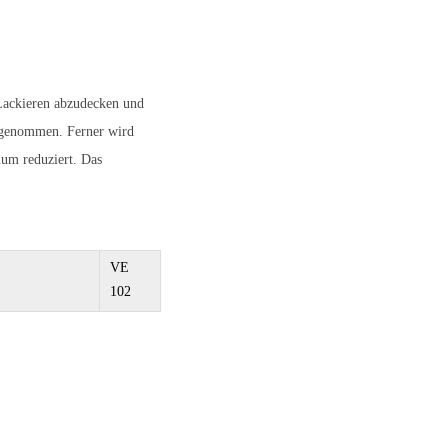
Lackieren abzudecken und
fgenommen. Ferner wird
um reduziert. Das
VE
102