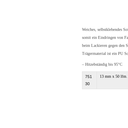
o
n
Weiches, selbstklebendes S
somit ein Eindringen von F
beim Lackieren gegen den S
Trägermaterial ist ein PU S
– Hitzebständig bis 95°C
751
13 mm x 50 lfm.
30