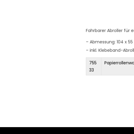
o
n
Fahrbarer Abroller für 
– Abmessung: 104 x 55
– inkl. Klebeband-Abrol
755
Papierrollenw
33