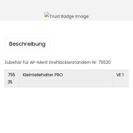
n
Beschreibung
Zubehör für AP-Merit Drehlackierständern Nr: 75520
755
Kleinteilehalter PRO
VE 1
35