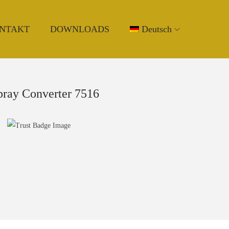
NTAKT
DOWNLOADS
Deutsch
pray Converter 7516