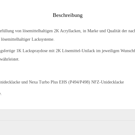
Beschreibung
Befüllung von lösemittelhaltigen 2K Acryllacken, in Marke und Qualität der na
 lösemittelhaltiger Lacksysteme.
ungsfertige 1K Lackspraydose mit 2K Lösemittel-Unilack im jeweiligen Wunsch
währleistet.
nidecklacke und Nexa Turbo Plus EHS (P494/P498) NFZ-Unidecklacke
e.