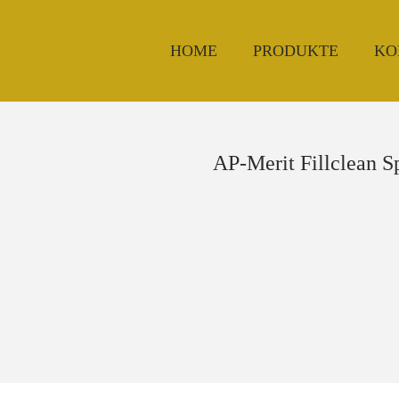
HOME
PRODUKTE
KO
AP-Merit Fillclean S