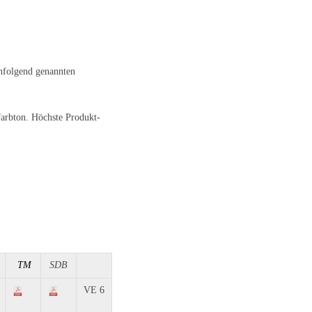
chfolgend genannten
farbton. Höchste Produkt-
TM
SDB
VE 6