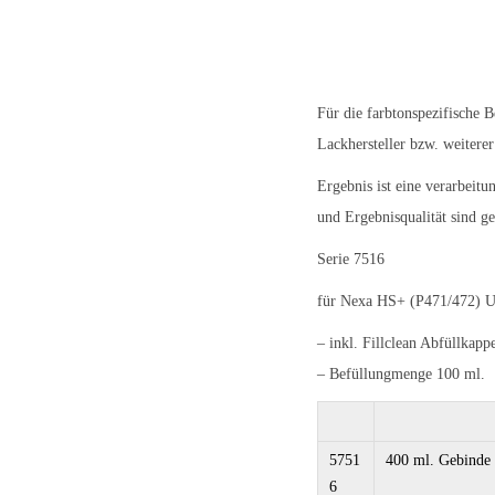
o
n
Für die farbtonspezifische 
Lackhersteller bzw. weiterer
Ergebnis ist eine verarbeit
und Ergebnisqualität sind ge
Serie 7516
für Nexa HS+ (P471/472) U
– inkl. Fillclean Abfüllkapp
– Befüllungmenge 100 ml.
5751
400 ml. Gebinde
6