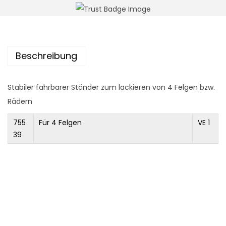
n
Beschreibung
Stabiler fahrbarer Ständer zum lackieren von 4 Felgen bzw.
Rädern
755
Für 4 Felgen
VE 1
39